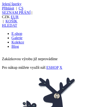
Jelení šperky
Přihlásit
|
CS
SEZNAM PŘÁNÍ
|
CZK
EUR
|
KOŠÍK
HLEDAT
E-shop
Galerie
Kolekce
Blog
Zakázkovou výrobu již neprovádíme
Pro nákup můžete využít náš
ESHOP
X