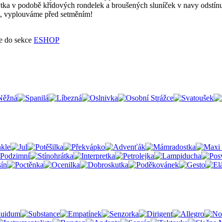
ka v podobě křídových rondelek a broušených sluníček v navy odstínu.
em, vyplouváme před setměním!
te do sekce
ESHOP