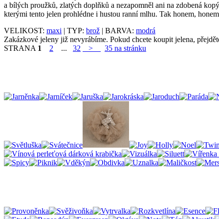
a bílých proužků, zlatých doplňků a nezapomněl ani na zdobená kopýt
kterými tento jelen prohlédne i hustou ranní mlhu. Tak honem, hon
VELIKOST:
maxi
| TYP:
brož
| BARVA:
modrá
Zakázkové jeleny již nevyrábíme. Pokud chcete koupit jelena, přejdě
STRANA
1
2
...
32
>
35 na stránku