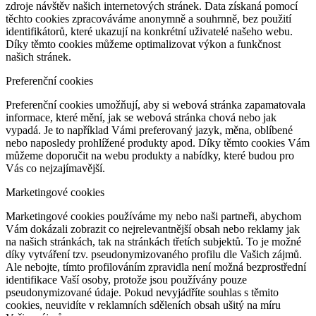
zdroje návštěv našich internetových stránek. Data získaná pomocí
těchto cookies zpracováváme anonymně a souhrnně, bez použití
identifikátorů, které ukazují na konkrétní uživatelé našeho webu.
Díky těmto cookies můžeme optimalizovat výkon a funkčnost
našich stránek.
Preferenční cookies
Preferenční cookies umožňují, aby si webová stránka zapamatovala
informace, které mění, jak se webová stránka chová nebo jak
vypadá. Je to například Vámi preferovaný jazyk, měna, oblíbené
nebo naposledy prohlížené produkty apod. Díky těmto cookies Vám
můžeme doporučit na webu produkty a nabídky, které budou pro
Vás co nejzajímavější.
Marketingové cookies
Marketingové cookies používáme my nebo naši partneři, abychom
Vám dokázali zobrazit co nejrelevantnější obsah nebo reklamy jak
na našich stránkách, tak na stránkách třetích subjektů. To je možné
díky vytváření tzv. pseudonymizovaného profilu dle Vašich zájmů.
Ale nebojte, tímto profilováním zpravidla není možná bezprostřední
identifikace Vaší osoby, protože jsou používány pouze
pseudonymizované údaje. Pokud nevyjádříte souhlas s těmito
cookies, neuvidíte v reklamních sděleních obsah ušitý na míru