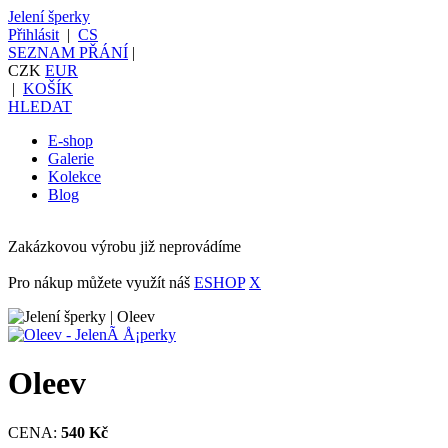
Jelení šperky
Přihlásit
|
CS
SEZNAM PŘÁNÍ
|
CZK
EUR
|
KOŠÍK
HLEDAT
E-shop
Galerie
Kolekce
Blog
Zakázkovou výrobu již neprovádíme
Pro nákup můžete využít náš
ESHOP
X
Oleev
CENA:
540 Kč