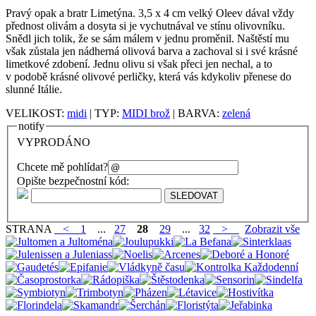
Pravý opak a bratr Limetýna. 3,5 x 4 cm velký Oleev dával vždy
přednost olivám a dosyta si je vychutnával ve stínu olivovníku.
Snědl jich tolik, že se sám málem v jednu proměnil. Naštěstí mu
však zůstala jen nádherná olivová barva a zachoval si i své krásné
limetkové zdobení. Jednu olivu si však přeci jen nechal, a to
v podobě krásné olivové perličky, která vás kdykoliv přenese do
slunné Itálie.
VELIKOST:
midi
| TYP:
MIDI brož
| BARVA:
zelená
notify
VYPRODÁNO
Chcete mě pohlídat?
Opište bezpečnostní kód:
STRANA
<
1
...
27
28
29
...
32
>
Zobrazit vše