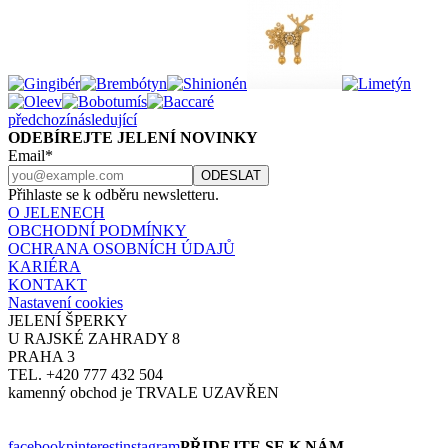
předchozí
následující
ODEBÍREJTE JELENÍ NOVINKY
Email*
Přihlaste se k odběru newsletteru.
O JELENECH
OBCHODNÍ PODMÍNKY
OCHRANA OSOBNÍCH ÚDAJŮ
KARIÉRA
KONTAKT
Nastavení cookies
JELENÍ ŠPERKY
U RAJSKÉ ZAHRADY 8
PRAHA 3
TEL. +420 777 432 504
kamenný obchod je TRVALE UZAVŘEN
facebook
pinterest
instagram
PŘIDEJTE SE K NÁM