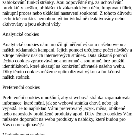
zablokování funkcí stránky. Jsou odpovědné mj. za uchovávání
produktů v košíku, přihlášení k zákaznickému účtu, fungování filtrů,
nákupní proces nebo ukládání nastavení soukromí. Z tohoto důvodu
technické cookies nemohou být individuálně deaktivovány nebo
aktivovány a jsou aktivní vždy
Analytické cookies
Analytické cookies nám umožňují měření výkonu našeho webu a
našich reklamních kampaní. Jejich pomocí určujeme počet návštěv a
zdroje návštěv našich internetových stránek. Data získaná pomocí
těchto cookies zpracováváme anonymně a souhrnně, bez použití
identifikátorů, které ukazují na konkrétní uživatelé našeho webu.
Díky těmto cookies můžeme optimalizovat výkon a funkčnost
našich stránek.
Preferenční cookies
Preferenční cookies umožňují, aby si webová stránka zapamatovala
informace, které mění, jak se webová stránka chová nebo jak
vypadá. Je to například Vámi preferovaný jazyk, měna, oblíbené
nebo naposledy prohlížené produkty apod. Díky těmto cookies Vám
můžeme doporučit na webu produkty a nabídky, které budou pro
Vás co nejzajímavější.
Marketingové cookies