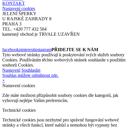
KONTAKT
Nastavení cookies
JELENÍ ŠPERKY
U RAJSKÉ ZAHRADY 8
PRAHA 3
TEL. +420 777 432 504
kamenný obchod je TRVALE UZAVŘEN
facebook
pinterest
instagram
PŘIDEJTE SE K NÁM
Tyto webové stránky používají k poskytování svých služeb soubory
Cookies. Používáním těchto webových stránek souhlasíte s použitím
souborů Cookies.
Nastavení
Souhlasím
Souhlas můžete odmítnout zde.
×
Nastavení cookies
Zde máte možnost přizpůsobit soubory cookies dle kategorií, jak
vyhovují nejlépe Vašim preferencím.
Technické cookies
Technické cookies jsou nezbytné pro správné fungování webové
stránky a všech funkcí, které nabízí a nemohou být vypnuty bez