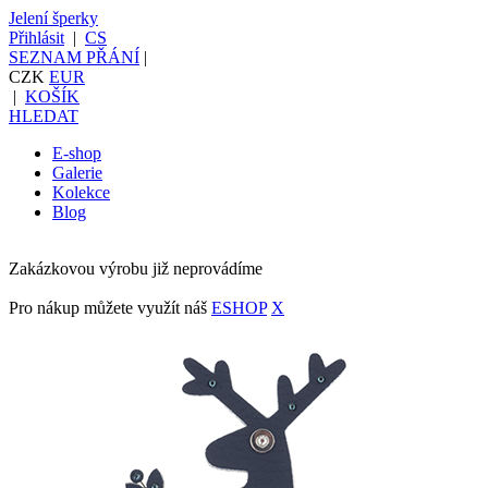
Jelení šperky
Přihlásit
|
CS
SEZNAM PŘÁNÍ
|
CZK
EUR
|
KOŠÍK
HLEDAT
E-shop
Galerie
Kolekce
Blog
Zakázkovou výrobu již neprovádíme
Pro nákup můžete využít náš
ESHOP
X