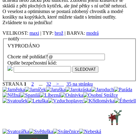
učitelku nebo žačku pod sluncem. Zdobení jelení krasavice se
skládá z pěti plochých kytiček, ale jiné pětky s ní určitě nehrozí.
O veselost a optimismus se postará zdobený chvostík a modré
korálky na kopýtkách, které můžete sladit s letními outfity.
Zvládnete to na jedničku!
VELIKOST:
maxi
| TYP:
brož
| BARVA:
modrá
notify
VYPRODÁNO
Chcete mě pohlídat?
Opište bezpečnostní kód:
STRANA
1
2
...
32
>
35 na stránku