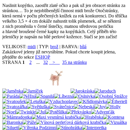
Naslinit kopýtko, zaostřit zlaté očko a pak už jen obracet stránku za
stránkou… To je nejoblíbenější činnost midi brože Otočstránky,
která nemá v počtu přečtených knížek za rok konkurenci. Do tělíčka
velkého 3,5 × 4 cm dokáže nahustit tolik písmenek, až se některá
z nich proměnila v černé lístečky, matnou středovou perličku
a hlavně broušené černé kapky na kopýtkách. Celý příběh této
jeleničky je napsán na bílé perlové kožence. Stačí se jen začíst!
VELIKOST:
midi
| TYP:
brož
| BARVA:
bílá
Zakázkové jeleny již nevyrábíme. Pokud chcete koupit jelena,
přejděte do sekce
ESHOP
STRANA
1
2
...
32
>
35 na stránku