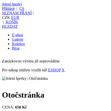
Jelení šperky
Přihlásit
|
CS
SEZNAM PŘÁNÍ
|
CZK
EUR
|
KOŠÍK
HLEDAT
E-shop
Galerie
Kolekce
Blog
Zakázkovou výrobu již neprovádíme
Pro nákup můžete využít náš
ESHOP
X
Otočstránka
CENA:
650 Kč