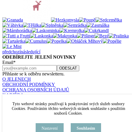
předchozí
následující
ODEBÍREJTE JELENÍ NOVINKY
Email*
Přihlaste se k odběru newsletteru.
O JELENECH
OBCHODNÍ PODMÍNKY
OCHRANA OSOBNÍCH ÚDAJŮ
KARIÉRA
KONTAKT
Tyto webové stránky používají k poskytování svých služeb soubory
Nastavení cookies
Cookies. Používáním těchto webových stránek souhlasíte s použitím
JELENÍ ŠPERKY
souborů Cookies.
U RAJSKÉ ZAHRADY 8
PRAHA 3
TEL. +420 777 432 504
Nastavení
Souhlasím