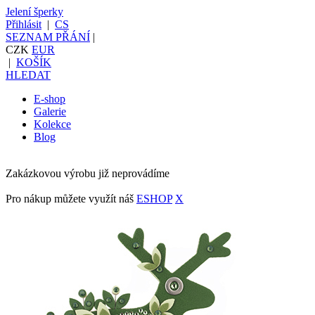
Jelení šperky
Přihlásit
|
CS
SEZNAM PŘÁNÍ
|
CZK
EUR
|
KOŠÍK
HLEDAT
E-shop
Galerie
Kolekce
Blog
Zakázkovou výrobu již neprovádíme
Pro nákup můžete využít náš
ESHOP
X