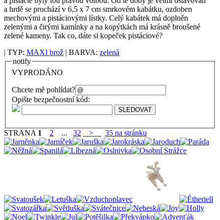
a pistácie byly tou pravou volbou. Od té doby je velmi oslavován
a hrdě se prochází v 6,5 x 7 cm smrkovém kabátku, ozdoben
mechovými a pistáciovými lístky. Celý kabátek má doplněn
zelenými a čirými kamínky a na kopýtkách má krásně broušené
zelené kameny. Tak co, dáte si kopeček pistáciové?
| TYP:
MAXI brož
| BARVA:
zelená
notify
VYPRODÁNO
Chcete mě pohlídat?
Opište bezpečnostní kód:
STRANA
1
2
...
32
>
35 na stránku