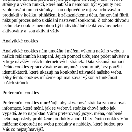
stránky a všech funkcí, které nabízí a nemohou být vypnuty bez
zablokování funkcí stránky. Jsou odpovědné mj. za uchovávání
produktů v košíku, přihlášení k zákaznickému účtu, fungování filtrů,
nákupní proces nebo ukládání nastavení soukromí. Z tohoto důvodu
technické cookies nemohou být individuálně deaktivovány nebo
aktivovány a jsou aktivní vždy
Analytické cookies
Analytické cookies nám umožňují měření výkonu našeho webu a
našich reklamních kampaní. Jejich pomocí určujeme počet návštěv a
zdroje návštěv našich internetových stránek. Data získaná pomocí
těchto cookies zpracováváme anonymně a souhrnně, bez použití
identifikátorů, které ukazují na konkrétní uživatelé našeho webu.
Díky těmto cookies můžeme optimalizovat výkon a funkčnost
našich stránek.
Preferenční cookies
Preferenční cookies umožňují, aby si webová stránka zapamatovala
informace, které mění, jak se webová stránka chová nebo jak
vypadá. Je to například Vámi preferovaný jazyk, měna, oblíbené
nebo naposledy prohlížené produkty apod. Díky těmto cookies Vám
můžeme doporučit na webu produkty a nabídky, které budou pro
Vás co nejzajímavější.