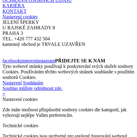
OCHRANA OSOBNÍCH ÚDAJŮ
KARIÉRA
KONTAKT
Nastavení cookies
JELENÍ ŠPERKY
U RAJSKÉ ZAHRADY 8
PRAHA 3
TEL. +420 777 432 504
kamenný obchod je TRVALE UZAVŘEN
facebook
pinterest
instagram
PŘIDEJTE SE K NÁM
Tyto webové stránky používají k poskytování svých služeb soubory
Cookies. Používáním těchto webových stránek souhlasíte s použitím
souborů Cookies.
Nastavení
Souhlasím
Souhlas můžete odmítnout zde.
×
Nastavení cookies
Zde máte možnost přizpůsobit soubory cookies dle kategorií, jak
vyhovují nejlépe Vašim preferencím.
Technické cookies
Technické cookies jsou nezbytné pro správné fungování webové