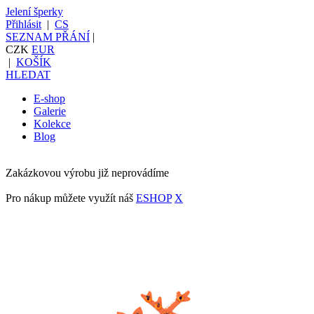
Jelení šperky
Přihlásit
|
CS
SEZNAM PŘÁNÍ
|
CZK
EUR
|
KOŠÍK
HLEDAT
E-shop
Galerie
Kolekce
Blog
Zakázkovou výrobu již neprovádíme
Pro nákup můžete využít náš
ESHOP
X