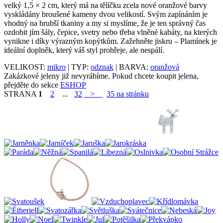
velký 1,5 × 2 cm, který má na tělíčku zcela nové oranžové barvy
vyskládány broušené kameny dvou velikostí. Svým zapínáním je
vhodný na hrubší tkaniny a my si myslíme, že je ten správný čas
ozdobit jím šály, čepice, svetry nebo třeba vlněné kabáty, na kterých
vynikne i díky výrazným kopýtkům. Zažehněte jiskru – Plamínek je
ideální doplněk, který váš styl prohřeje, ale nespálí.
VELIKOST:
mikro
| TYP:
odznak
| BARVA:
oranžová
Zakázkové jeleny již nevyrábíme. Pokud chcete koupit jelena,
přejděte do sekce
ESHOP
STRANA
1
2
...
32
>
35 na stránku