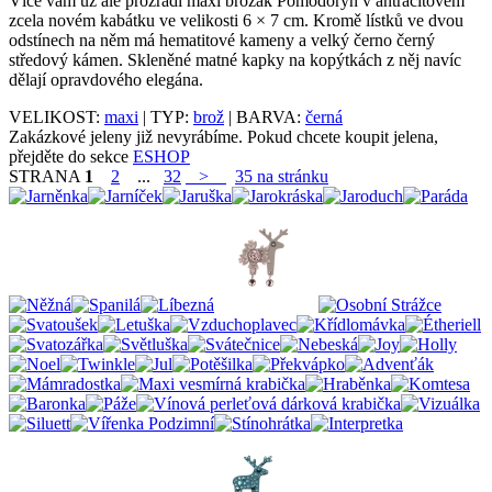
Více vám už ale prozradí maxi brožák Pomodorýn v antracitovém
zcela novém kabátku ve velikosti 6 × 7 cm. Kromě lístků ve dvou
odstínech na něm má hematitové kameny a velký černo černý
středový kámen. Skleněné matné kapky na kopýtkách z něj navíc
dělají opravdového elegána.
VELIKOST:
maxi
| TYP:
brož
| BARVA:
černá
Zakázkové jeleny již nevyrábíme. Pokud chcete koupit jelena,
přejděte do sekce
ESHOP
STRANA
1
2
...
32
>
35 na stránku