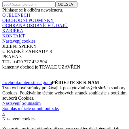
Přihlaste se k odběru newsletteru.
O JELENECH
OBCHODNÍ PODMÍNKY
OCHRANA OSOBNÍCH ÚDAJŮ
KARIÉRA
KONTAKT
Nastavení cookies
JELENÍ ŠPERKY
U RAJSKÉ ZAHRADY 8
PRAHA 3
TEL. +420 777 432 504
kamenný obchod je TRVALE UZAVŘEN
facebook
pinterest
instagram
PŘIDEJTE SE K NÁM
Tyto webové stránky používají k poskytování svých služeb soubory
Cookies. Používáním těchto webových stránek souhlasíte s použitím
souborů Cookies.
Nastavení
Souhlasím
Souhlas můžete odmítnout zde.
×
Nastavení cookies
Zde máte možnost přizpůsobit soubory cookies dle kategorií, jak