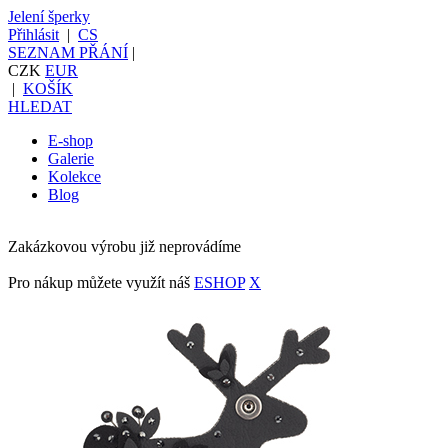
Jelení šperky
Přihlásit
|
CS
SEZNAM PŘÁNÍ
|
CZK
EUR
|
KOŠÍK
HLEDAT
E-shop
Galerie
Kolekce
Blog
Zakázkovou výrobu již neprovádíme
Pro nákup můžete využít náš
ESHOP
X