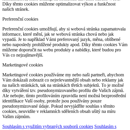
Díky těmto cookies můžeme optimalizovat výkon a funkčnost
našich stránek.
Preferenční cookies
Preferenční cookies umožňují, aby si webová stránka zapamatovala
informace, které mění, jak se webová stránka chová nebo jak
vypadá. Je to například Vámi preferovaný jazyk, měna, oblíbené
nebo naposledy prohlížené produkty apod. Díky těmto cookies Vám
můžeme doporučit na webu produkty a nabídky, které budou pro
Vás co nejzajímavější.
Marketingové cookies
Marketingové cookies používáme my nebo naši partneři, abychom
Vám dokázali zobrazit co nejrelevantnější obsah nebo reklamy jak
na našich stránkách, tak na stránkách třetích subjektů. To je možné
díky vytváření tzv. pseudonymizovaného profilu dle Vašich zájmů.
Ale nebojte, tímto profilováním zpravidla není možná bezprostřední
identifikace Vaší osoby, protože jsou používány pouze
pseudonymizované údaje. Pokud nevyjádříte souhlas s těmito
cookies, neuvidíte v reklamních sděleních obsah ušitý na míru
Vašim zájmům.
Souhlasím s využitím vybraných souborů cookies
Souhlasím s