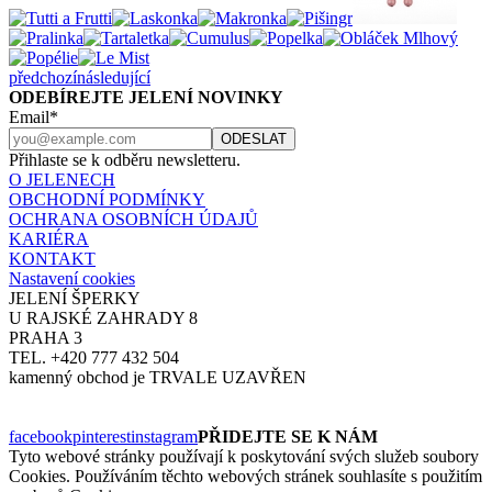
předchozí
následující
ODEBÍREJTE JELENÍ NOVINKY
Email*
Přihlaste se k odběru newsletteru.
O JELENECH
OBCHODNÍ PODMÍNKY
OCHRANA OSOBNÍCH ÚDAJŮ
KARIÉRA
KONTAKT
Nastavení cookies
JELENÍ ŠPERKY
U RAJSKÉ ZAHRADY 8
PRAHA 3
TEL. +420 777 432 504
kamenný obchod je TRVALE UZAVŘEN
facebook
pinterest
instagram
PŘIDEJTE SE K NÁM
Tyto webové stránky používají k poskytování svých služeb soubory
Cookies. Používáním těchto webových stránek souhlasíte s použitím