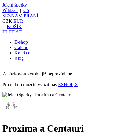
Jelení šperky
Přihlásit
|
CS
SEZNAM PŘÁNÍ
|
CZK
EUR
|
KOŠÍK
HLEDAT
E-shop
Galerie
Kolekce
Blog
Zakázkovou výrobu již neprovádíme
Pro nákup můžete využít náš
ESHOP
X
Proxima a Centauri