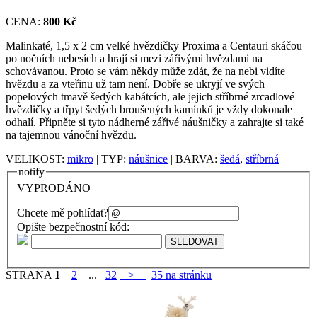
CENA:
800 Kč
Malinkaté, 1,5 x 2 cm velké hvězdičky Proxima a Centauri skáčou
po nočních nebesích a hrají si mezi zářivými hvězdami na
schovávanou. Proto se vám někdy může zdát, že na nebi vidíte
hvězdu a za vteřinu už tam není. Dobře se ukryjí ve svých
popelových tmavě šedých kabátcích, ale jejich stříbrné zrcadlové
hvězdičky a třpyt šedých broušených kamínků je vždy dokonale
odhalí. Připněte si tyto nádherné zářivé náušničky a zahrajte si také
na tajemnou vánoční hvězdu.
VELIKOST:
mikro
| TYP:
náušnice
| BARVA:
šedá
,
stříbrná
notify
VYPRODÁNO
Chcete mě pohlídat?
Opište bezpečnostní kód:
STRANA
1
2
...
32
>
35 na stránku