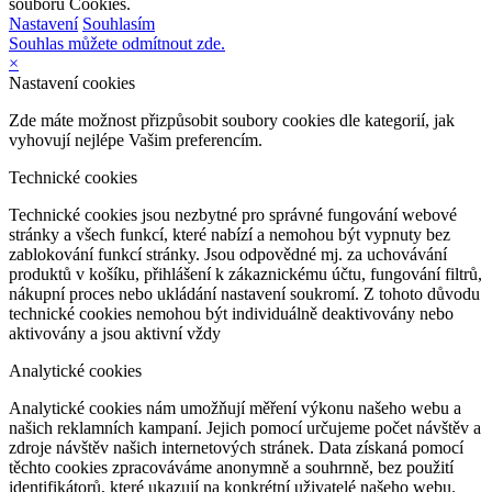
souborů Cookies.
Nastavení
Souhlasím
Souhlas můžete odmítnout zde.
×
Nastavení cookies
Zde máte možnost přizpůsobit soubory cookies dle kategorií, jak
vyhovují nejlépe Vašim preferencím.
Technické cookies
Technické cookies jsou nezbytné pro správné fungování webové
stránky a všech funkcí, které nabízí a nemohou být vypnuty bez
zablokování funkcí stránky. Jsou odpovědné mj. za uchovávání
produktů v košíku, přihlášení k zákaznickému účtu, fungování filtrů,
nákupní proces nebo ukládání nastavení soukromí. Z tohoto důvodu
technické cookies nemohou být individuálně deaktivovány nebo
aktivovány a jsou aktivní vždy
Analytické cookies
Analytické cookies nám umožňují měření výkonu našeho webu a
našich reklamních kampaní. Jejich pomocí určujeme počet návštěv a
zdroje návštěv našich internetových stránek. Data získaná pomocí
těchto cookies zpracováváme anonymně a souhrnně, bez použití
identifikátorů, které ukazují na konkrétní uživatelé našeho webu.