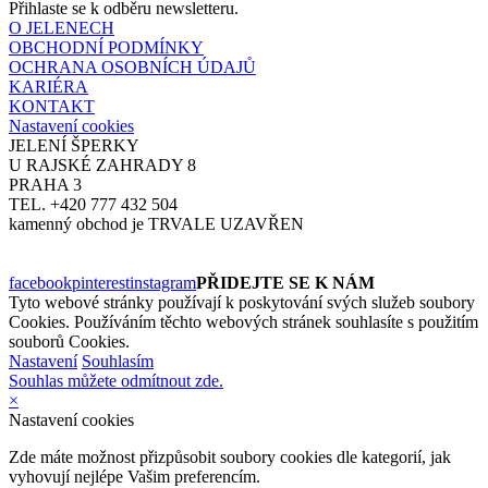
Přihlaste se k odběru newsletteru.
O JELENECH
OBCHODNÍ PODMÍNKY
OCHRANA OSOBNÍCH ÚDAJŮ
KARIÉRA
KONTAKT
Nastavení cookies
JELENÍ ŠPERKY
U RAJSKÉ ZAHRADY 8
PRAHA 3
TEL. +420 777 432 504
kamenný obchod je TRVALE UZAVŘEN
facebook
pinterest
instagram
PŘIDEJTE SE K NÁM
Tyto webové stránky používají k poskytování svých služeb soubory
Cookies. Používáním těchto webových stránek souhlasíte s použitím
souborů Cookies.
Nastavení
Souhlasím
Souhlas můžete odmítnout zde.
×
Nastavení cookies
Zde máte možnost přizpůsobit soubory cookies dle kategorií, jak
vyhovují nejlépe Vašim preferencím.