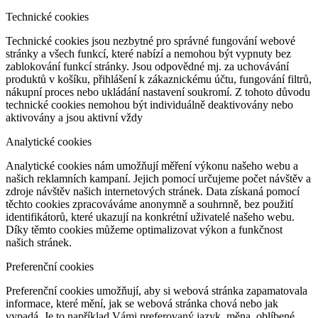
Technické cookies
Technické cookies jsou nezbytné pro správné fungování webové
stránky a všech funkcí, které nabízí a nemohou být vypnuty bez
zablokování funkcí stránky. Jsou odpovědné mj. za uchovávání
produktů v košíku, přihlášení k zákaznickému účtu, fungování filtrů,
nákupní proces nebo ukládání nastavení soukromí. Z tohoto důvodu
technické cookies nemohou být individuálně deaktivovány nebo
aktivovány a jsou aktivní vždy
Analytické cookies
Analytické cookies nám umožňují měření výkonu našeho webu a
našich reklamních kampaní. Jejich pomocí určujeme počet návštěv a
zdroje návštěv našich internetových stránek. Data získaná pomocí
těchto cookies zpracováváme anonymně a souhrnně, bez použití
identifikátorů, které ukazují na konkrétní uživatelé našeho webu.
Díky těmto cookies můžeme optimalizovat výkon a funkčnost
našich stránek.
Preferenční cookies
Preferenční cookies umožňují, aby si webová stránka zapamatovala
informace, které mění, jak se webová stránka chová nebo jak
vypadá. Je to například Vámi preferovaný jazyk, měna, oblíbené