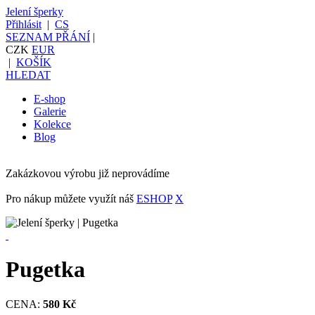
Jelení šperky
Přihlásit
|
CS
SEZNAM PŘÁNÍ
|
CZK
EUR
|
KOŠÍK
HLEDAT
E-shop
Galerie
Kolekce
Blog
Zakázkovou výrobu již neprovádíme
Pro nákup můžete využít náš
ESHOP
X
Pugetka
CENA:
580 Kč