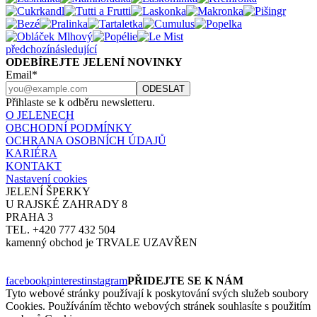
předchozí
následující
ODEBÍREJTE JELENÍ NOVINKY
Email*
Přihlaste se k odběru newsletteru.
O JELENECH
OBCHODNÍ PODMÍNKY
OCHRANA OSOBNÍCH ÚDAJŮ
KARIÉRA
KONTAKT
Nastavení cookies
JELENÍ ŠPERKY
U RAJSKÉ ZAHRADY 8
PRAHA 3
TEL. +420 777 432 504
kamenný obchod je TRVALE UZAVŘEN
facebook
pinterest
instagram
PŘIDEJTE SE K NÁM
Tyto webové stránky používají k poskytování svých služeb soubory
Cookies. Používáním těchto webových stránek souhlasíte s použitím