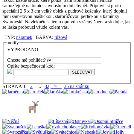
láskou každé srdce, které potká. Sám Romantikus nemůže
samozřejmě na tomto slavnostním dni chybět. Připravil si proto
speciální 2,5 x 3 cm velký oblek z pudrové koženky, který doplnil
mini sametovou mašličkou, starorůžovou perličkou a kamínky
Swarovski. Navlékněte si tento opravdu vzácný šperk a sledujte, jak
se láska probouzí všude kolem vás.
| TYP:
náramek
| BARVA:
růžová
notify
VYPRODÁNO
Chcete mě pohlídat?
Opište bezpečnostní kód:
STRANA
1
2
...
32
>
35 na stránku