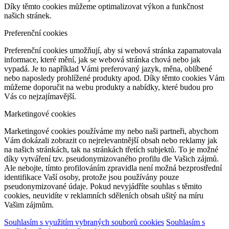
Díky těmto cookies můžeme optimalizovat výkon a funkčnost
našich stránek.
Preferenční cookies
Preferenční cookies umožňují, aby si webová stránka zapamatovala
informace, které mění, jak se webová stránka chová nebo jak
vypadá. Je to například Vámi preferovaný jazyk, měna, oblíbené
nebo naposledy prohlížené produkty apod. Díky těmto cookies Vám
můžeme doporučit na webu produkty a nabídky, které budou pro
Vás co nejzajímavější.
Marketingové cookies
Marketingové cookies používáme my nebo naši partneři, abychom
Vám dokázali zobrazit co nejrelevantnější obsah nebo reklamy jak
na našich stránkách, tak na stránkách třetích subjektů. To je možné
díky vytváření tzv. pseudonymizovaného profilu dle Vašich zájmů.
Ale nebojte, tímto profilováním zpravidla není možná bezprostřední
identifikace Vaší osoby, protože jsou používány pouze
pseudonymizované údaje. Pokud nevyjádříte souhlas s těmito
cookies, neuvidíte v reklamních sděleních obsah ušitý na míru
Vašim zájmům.
Souhlasím s využitím vybraných souborů cookies
Souhlasím s