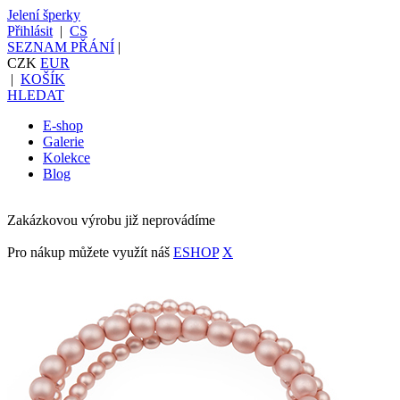
Jelení šperky
Přihlásit
|
CS
SEZNAM PŘÁNÍ
|
CZK
EUR
|
KOŠÍK
HLEDAT
E-shop
Galerie
Kolekce
Blog
Zakázkovou výrobu již neprovádíme
Pro nákup můžete využít náš
ESHOP
X