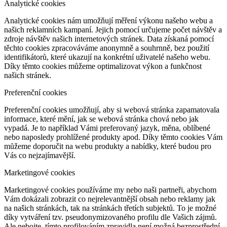
Analytické cookies
Analytické cookies nám umožňují měření výkonu našeho webu a
našich reklamních kampaní. Jejich pomocí určujeme počet návštěv a
zdroje návštěv našich internetových stránek. Data získaná pomocí
těchto cookies zpracováváme anonymně a souhrnně, bez použití
identifikátorů, které ukazují na konkrétní uživatelé našeho webu.
Díky těmto cookies můžeme optimalizovat výkon a funkčnost
našich stránek.
Preferenční cookies
Preferenční cookies umožňují, aby si webová stránka zapamatovala
informace, které mění, jak se webová stránka chová nebo jak
vypadá. Je to například Vámi preferovaný jazyk, měna, oblíbené
nebo naposledy prohlížené produkty apod. Díky těmto cookies Vám
můžeme doporučit na webu produkty a nabídky, které budou pro
Vás co nejzajímavější.
Marketingové cookies
Marketingové cookies používáme my nebo naši partneři, abychom
Vám dokázali zobrazit co nejrelevantnější obsah nebo reklamy jak
na našich stránkách, tak na stránkách třetích subjektů. To je možné
díky vytváření tzv. pseudonymizovaného profilu dle Vašich zájmů.
Ale nebojte, tímto profilováním zpravidla není možná bezprostřední