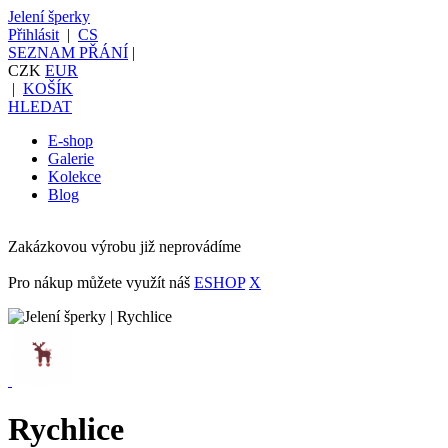
Jelení šperky
Přihlásit
|
CS
SEZNAM PŘÁNÍ
|
CZK
EUR
|
KOŠÍK
HLEDAT
E-shop
Galerie
Kolekce
Blog
Zakázkovou výrobu již neprovádíme
Pro nákup můžete využít náš
ESHOP
X
Rychlice