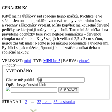
CENA:
530 Kč
Když má na třešňový sad spadeno hejno špačků, Rychlice je ve
střehu. Jen ona umí prokličkovat mezi stromy v rekordním čase
a všechny záškodníky vyplašit. Místo kopýtek má kouzelné červené
perličky, se kterými ji nožky nikdy nebolí. Tato mini Jelenička si na
pravidelné obchůzky bere svoji nejlepší kamarádku – červenou
chrupku na náramku. Když se jejich velikosti 2,5 x 3 cm sečtou,
nejsou zas tak malé! Nechte je při nákupu pohromadě a uvidítesami.
Rychlici si pak můžete připnout jako odznáček a utíkat třeba na
společné nákupy.
VELIKOST:
mini
| TYP:
MINI brož
| BARVA:
vínová
notify
VYPRODÁNO
Chcete mě pohlídat?
Opište bezpečnostní kód:
STRANA
1
2
...
32
>
35 na stránku