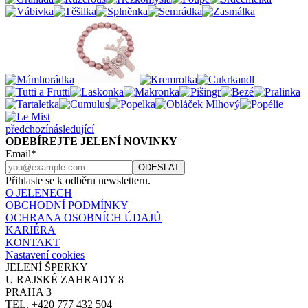
předchozí
následující
ODEBÍREJTE JELENÍ NOVINKY
Email*
Přihlaste se k odběru newsletteru.
O JELENECH
OBCHODNÍ PODMÍNKY
OCHRANA OSOBNÍCH ÚDAJŮ
KARIÉRA
KONTAKT
Nastavení cookies
JELENÍ ŠPERKY
U RAJSKÉ ZAHRADY 8
PRAHA 3
TEL. +420 777 432 504