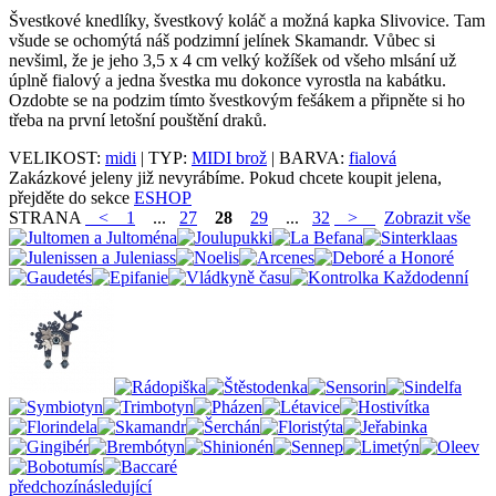
Švestkové knedlíky, švestkový koláč a možná kapka Slivovice. Tam
všude se ochomýtá náš podzimní jelínek Skamandr. Vůbec si
nevšiml, že je jeho 3,5 x 4 cm velký kožíšek od všeho mlsání už
úplně fialový a jedna švestka mu dokonce vyrostla na kabátku.
Ozdobte se na podzim tímto švestkovým fešákem a připněte si ho
třeba na první letošní pouštění draků.
VELIKOST:
midi
| TYP:
MIDI brož
| BARVA:
fialová
Zakázkové jeleny již nevyrábíme. Pokud chcete koupit jelena,
přejděte do sekce
ESHOP
STRANA
<
1
...
27
28
29
...
32
>
Zobrazit vše
předchozí
následující