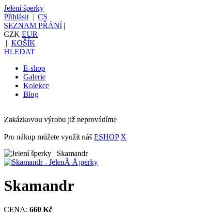
Jelení šperky
Přihlásit
|
CS
SEZNAM PŘÁNÍ
|
CZK
EUR
|
KOŠÍK
HLEDAT
E-shop
Galerie
Kolekce
Blog
Zakázkovou výrobu již neprovádíme
Pro nákup můžete využít náš
ESHOP
X
Skamandr
CENA:
660 Kč