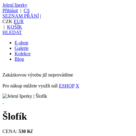
Jelení šperky
Přihlásit
|
CS
SEZNAM PŘÁNÍ
|
CZK
EUR
|
KOŠÍK
HLEDAT
E-shop
Galerie
Kolekce
Blog
Zakázkovou výrobu již neprovádíme
Pro nákup můžete využít náš
ESHOP
X
Šlofík
CENA:
530 Kč