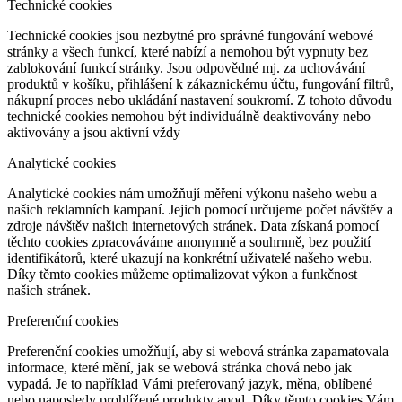
Technické cookies
Technické cookies jsou nezbytné pro správné fungování webové
stránky a všech funkcí, které nabízí a nemohou být vypnuty bez
zablokování funkcí stránky. Jsou odpovědné mj. za uchovávání
produktů v košíku, přihlášení k zákaznickému účtu, fungování filtrů,
nákupní proces nebo ukládání nastavení soukromí. Z tohoto důvodu
technické cookies nemohou být individuálně deaktivovány nebo
aktivovány a jsou aktivní vždy
Analytické cookies
Analytické cookies nám umožňují měření výkonu našeho webu a
našich reklamních kampaní. Jejich pomocí určujeme počet návštěv a
zdroje návštěv našich internetových stránek. Data získaná pomocí
těchto cookies zpracováváme anonymně a souhrnně, bez použití
identifikátorů, které ukazují na konkrétní uživatelé našeho webu.
Díky těmto cookies můžeme optimalizovat výkon a funkčnost
našich stránek.
Preferenční cookies
Preferenční cookies umožňují, aby si webová stránka zapamatovala
informace, které mění, jak se webová stránka chová nebo jak
vypadá. Je to například Vámi preferovaný jazyk, měna, oblíbené
nebo naposledy prohlížené produkty apod. Díky těmto cookies Vám