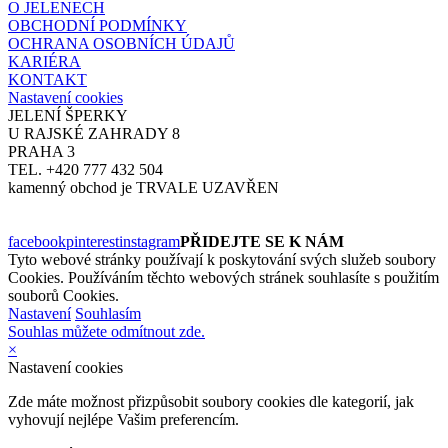
O JELENECH
OBCHODNÍ PODMÍNKY
OCHRANA OSOBNÍCH ÚDAJŮ
KARIÉRA
KONTAKT
Nastavení cookies
JELENÍ ŠPERKY
U RAJSKÉ ZAHRADY 8
PRAHA 3
TEL. +420 777 432 504
kamenný obchod je TRVALE UZAVŘEN
facebook
pinterest
instagram
PŘIDEJTE SE K NÁM
Tyto webové stránky používají k poskytování svých služeb soubory
Cookies. Používáním těchto webových stránek souhlasíte s použitím
souborů Cookies.
Nastavení
Souhlasím
Souhlas můžete odmítnout zde.
×
Nastavení cookies
Zde máte možnost přizpůsobit soubory cookies dle kategorií, jak
vyhovují nejlépe Vašim preferencím.