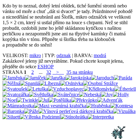
Kdo by to neznal, dobrý letní obídek, tiché šumění stromů nebo
vánku od moře a chuť „dát si dvacet“ je tady. Prázdninové pohodě
a nicnedělání se neubránil ani Šlofík, mikro odznáček ve velikosti
1,5 × 2 cm, který si ustlal přímo na louce s chrpami. Než se stihl
probudit, ozdobili jsme ho ještě skládanou kytičkou s našitou
perličkou a nezapomněli jsme ani na třpytivé kamínky či matná
kopýtka tón v tónu. Připněte si šlofíka třeba na klobouček
a propadněte se do snění!
VELIKOST:
mikro
| TYP:
odznak
| BARVA:
modrá
Zakázkové jeleny již nevyrábíme. Pokud chcete koupit jelena,
přejděte do sekce
ESHOP
STRANA
1
2
...
32
>
35 na stránku