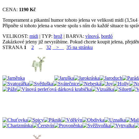
CENA:
1190 Kč
Temperament a pikantní humor tohoto jelena ve velikosti midi (3,5x4 
Připněte si tohoto jelena a vneste spolu s ním do každé situace tu sp
VELIKOST:
midi
| TYP:
brož
| BARVA:
vínová
,
bordó
Zakázkové jeleny již nevyrábíme. Pokud chcete koupit jelena, přejdě
STRANA
1
2
...
32
>
35 na stránku