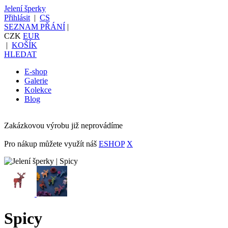
Jelení šperky
Přihlásit
|
CS
SEZNAM PŘÁNÍ
|
CZK
EUR
|
KOŠÍK
HLEDAT
E-shop
Galerie
Kolekce
Blog
Zakázkovou výrobu již neprovádíme
Pro nákup můžete využít náš
ESHOP
X
Spicy