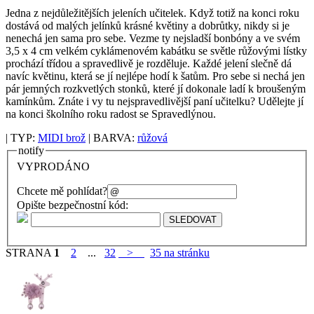
Jedna z nejdůležitějších jeleních učitelek. Když totiž na konci roku
dostává od malých jelínků krásné květiny a dobrůtky, nikdy si je
nenechá jen sama pro sebe. Vezme ty nejsladší bonbóny a ve svém
3,5 x 4 cm velkém cyklámenovém kabátku se světle růžovými lístky
prochází třídou a spravedlivě je rozděluje. Každé jelení slečně dá
navíc květinu, která se jí nejlépe hodí k šatům. Pro sebe si nechá jen
pár jemných rozkvetlých stonků, které jí dokonale ladí k broušeným
kamínkům. Znáte i vy tu nejspravedlivější paní učitelku? Udělejte jí
na konci školního roku radost se Spravedlýnou.
| TYP:
MIDI brož
| BARVA:
růžová
notify
VYPRODÁNO
Chcete mě pohlídat?
Opište bezpečnostní kód:
STRANA
1
2
...
32
>
35 na stránku