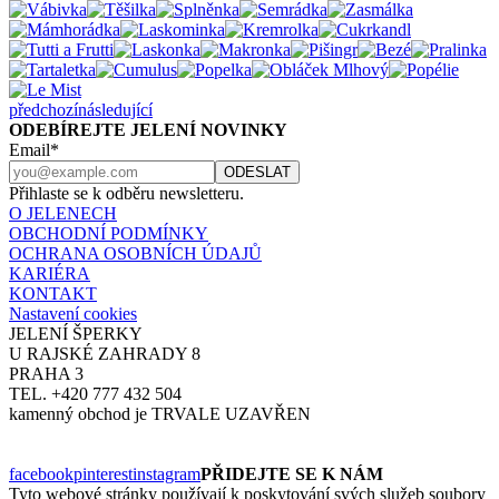
předchozí
následující
ODEBÍREJTE JELENÍ NOVINKY
Email*
Přihlaste se k odběru newsletteru.
O JELENECH
OBCHODNÍ PODMÍNKY
OCHRANA OSOBNÍCH ÚDAJŮ
KARIÉRA
KONTAKT
Nastavení cookies
JELENÍ ŠPERKY
U RAJSKÉ ZAHRADY 8
PRAHA 3
TEL. +420 777 432 504
kamenný obchod je TRVALE UZAVŘEN
facebook
pinterest
instagram
PŘIDEJTE SE K NÁM
Tyto webové stránky používají k poskytování svých služeb soubory