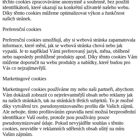
těchto cookies zpracováváme anonymně a souhrnně, bez použití
identifikátorů, které ukazují na konkrétní uživatelé našeho webu.
Díky těmto cookies můžeme optimalizovat výkon a funkčnost
našich stránek.
Preferenční cookies
Preferenční cookies umožňují, aby si webová stránka zapamatovala
informace, které mění, jak se webová stránka chová nebo jak
vypadá. Je to například Vámi preferovaný jazyk, měna, oblíbené
nebo naposledy prohlížené produkty apod. Díky těmto cookies Vám
můžeme doporučit na webu produkty a nabídky, které budou pro
Vás co nejzajímavější.
Marketingové cookies
Marketingové cookies používáme my nebo naši partneři, abychom
Vám dokázali zobrazit co nejrelevantnější obsah nebo reklamy jak
na našich stránkách, tak na stránkách třetích subjektů. To je možné
díky vytváření tzv. pseudonymizovaného profilu dle Vašich zájmů.
Ale nebojte, tímto profilováním zpravidla není možná bezprostřední
identifikace Vaší osoby, protože jsou používány pouze
pseudonymizované údaje. Pokud nevyjádříte souhlas s těmito
cookies, neuvidíte v reklamních sděleních obsah ušitý na míru
Vašim zájmům.