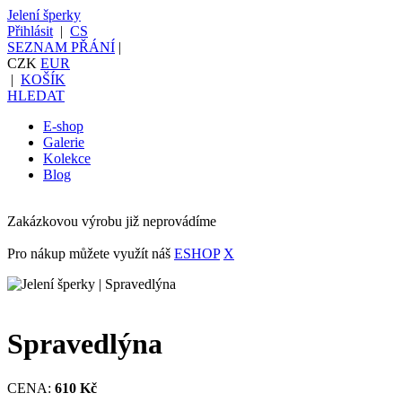
Jelení šperky
Přihlásit
|
CS
SEZNAM PŘÁNÍ
|
CZK
EUR
|
KOŠÍK
HLEDAT
E-shop
Galerie
Kolekce
Blog
Zakázkovou výrobu již neprovádíme
Pro nákup můžete využít náš
ESHOP
X
Spravedlýna
CENA:
610 Kč