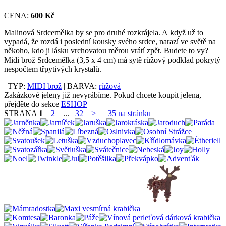
CENA:
600 Kč
Malinová Srdcemělka by se pro druhé rozkrájela. A když už to
vypadá, že rozdá i poslední kousky svého srdce, narazí ve světě na
někoho, kdo ji lásku vrchovatou měrou vrátí zpět. Budete to vy?
Midi brož Srdcemělka (3,5 x 4 cm) má sytě růžový podklad pokrytý
nespočtem třpytivých krystalů.
| TYP:
MIDI brož
| BARVA:
růžová
Zakázkové jeleny již nevyrábíme. Pokud chcete koupit jelena,
přejděte do sekce
ESHOP
STRANA
1
2
...
32
>
35 na stránku