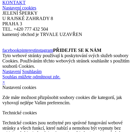
KONTAKT
Nastavení cookies
JELENÍ ŠPERKY
U RAJSKÉ ZAHRADY 8
PRAHA 3
TEL. +420 777 432 504
kamenný obchod je TRVALE UZAVŘEN
facebook
pinterest
instagram
PŘIDEJTE SE K NÁM
Tyto webové stránky používají k poskytování svých služeb soubory
Cookies. Používáním těchto webových stránek souhlasíte s použitím
souborů Cookies.
Nastavení
Souhlasím
Souhlas můžete odmítnout zde.
×
Nastavení cookies
Zde máte možnost přizpůsobit soubory cookies dle kategorií, jak
vyhovují nejlépe Vašim preferencím.
Technické cookies
Technické cookies jsou nezbytné pro správné fungování webové
stránky a všech funkcí, které nabízí a nemohou být vypnuty bez