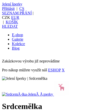
Jelení šperky
Přihlásit
|
CS
SEZNAM PŘÁNÍ
|
CZK
EUR
|
KOŠÍK
HLEDAT
E-shop
Galerie
Kolekce
Blog
Zakázkovou výrobu již neprovádíme
Pro nákup můžete využít náš
ESHOP
X
Srdcemělka