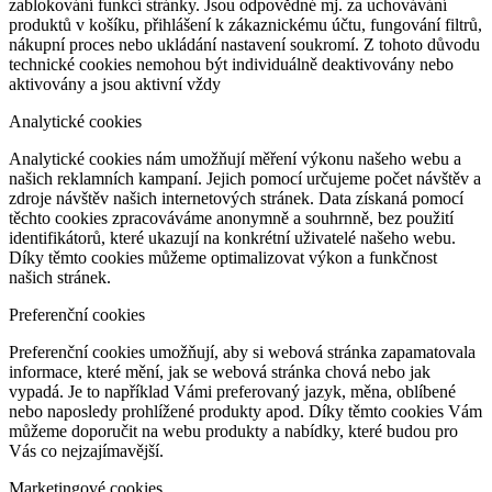
zablokování funkcí stránky. Jsou odpovědné mj. za uchovávání
produktů v košíku, přihlášení k zákaznickému účtu, fungování filtrů,
nákupní proces nebo ukládání nastavení soukromí. Z tohoto důvodu
technické cookies nemohou být individuálně deaktivovány nebo
aktivovány a jsou aktivní vždy
Analytické cookies
Analytické cookies nám umožňují měření výkonu našeho webu a
našich reklamních kampaní. Jejich pomocí určujeme počet návštěv a
zdroje návštěv našich internetových stránek. Data získaná pomocí
těchto cookies zpracováváme anonymně a souhrnně, bez použití
identifikátorů, které ukazují na konkrétní uživatelé našeho webu.
Díky těmto cookies můžeme optimalizovat výkon a funkčnost
našich stránek.
Preferenční cookies
Preferenční cookies umožňují, aby si webová stránka zapamatovala
informace, které mění, jak se webová stránka chová nebo jak
vypadá. Je to například Vámi preferovaný jazyk, měna, oblíbené
nebo naposledy prohlížené produkty apod. Díky těmto cookies Vám
můžeme doporučit na webu produkty a nabídky, které budou pro
Vás co nejzajímavější.
Marketingové cookies