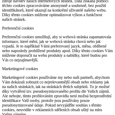
zdroje návštěv našich internetových stránek. Data získaná pomocí
těchto cookies zpracováváme anonymně a souhrnně, bez použití
identifikátorů, které ukazují na konkrétní uživatelé našeho webu.
Díky těmto cookies můžeme optimalizovat výkon a funkčnost
našich stránek.
Preferenční cookies
Preferenční cookies umožňují, aby si webová stránka zapamatovala
informace, které mění, jak se webová stránka chová nebo jak
vypadá. Je to například Vámi preferovaný jazyk, měna, oblíbené
nebo naposledy prohlížené produkty apod. Díky těmto cookies Vám
můžeme doporučit na webu produkty a nabídky, které budou pro
Vás co nejzajímavější.
Marketingové cookies
Marketingové cookies používáme my nebo naši partneři, abychom
Vám dokázali zobrazit co nejrelevantnější obsah nebo reklamy jak
na našich stránkách, tak na stránkách třetích subjektů. To je možné
díky vytváření tzv. pseudonymizovaného profilu dle Vašich zájmů.
Ale nebojte, tímto profilováním zpravidla není možná bezprostřední
identifikace Vaší osoby, protože jsou používány pouze
pseudonymizované údaje. Pokud nevyjádříte souhlas s těmito
cookies, neuvidíte v reklamních sděleních obsah ušitý na míru
Vašim zájmům.