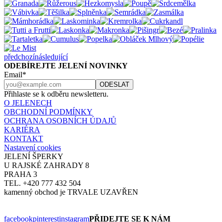
předchozí
následující
ODEBÍREJTE JELENÍ NOVINKY
Email*
Přihlaste se k odběru newsletteru.
O JELENECH
OBCHODNÍ PODMÍNKY
OCHRANA OSOBNÍCH ÚDAJŮ
KARIÉRA
KONTAKT
Nastavení cookies
JELENÍ ŠPERKY
U RAJSKÉ ZAHRADY 8
PRAHA 3
TEL. +420 777 432 504
kamenný obchod je TRVALE UZAVŘEN
facebook
pinterest
instagram
PŘIDEJTE SE K NÁM