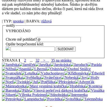
ozdobený růžovými lístky a opálovými kameny, uprostřed tělíčka
má pak nepřehlédnutelný skleněný kabošon. Štístko je skvělým
dárkem pro každou milou slečnu, dívku či paní, která má ráda život
a vše sladké, co nám jeho dny přinášejí!
| TYP:
sponka
| BARVA:
růžová
notify
VYPRODÁNO
Chcete mě pohlídat?
Opište bezpečnostní kód:
STRANA
1
2
...
32
>
35 na stránku