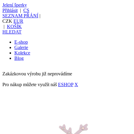
Jelení šperky
Přihlásit
|
CS
SEZNAM PŘÁNÍ
|
CZK
EUR
|
KOŠÍK
HLEDAT
E-shop
Galerie
Kolekce
Blog
Zakázkovou výrobu již neprovádíme
Pro nákup můžete využít náš
ESHOP
X