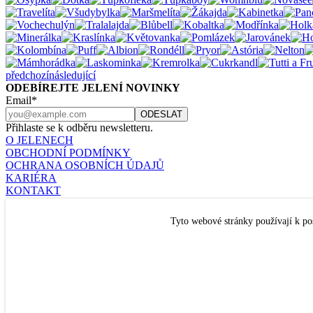
předchozí
následující
ODEBÍREJTE JELENÍ NOVINKY
Email*
Přihlaste se k odběru newsletteru.
O JELENECH
OBCHODNÍ PODMÍNKY
OCHRANA OSOBNÍCH ÚDAJŮ
KARIÉRA
KONTAKT
Nastavení cookies
JELENÍ ŠPERKY
Tyto webové stránky používají k po
U RAJSKÉ ZAHRADY 8
PRAHA 3
TEL. +420 777 432 504
kamenný obchod je TRVALE UZAVŘEN
facebook
pinterest
instagram
PŘIDEJTE SE K NÁM