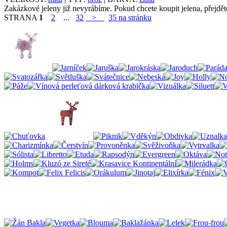
Zakázkové jeleny již nevyrábíme. Pokud chcete koupit jelena, přejdě
STRANA
1
2
...
32
>
35 na stránku