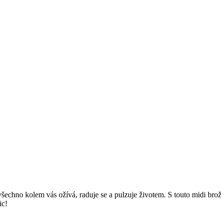
echno kolem vás ožívá, raduje se a pulzuje životem. S touto midi broží
ic!