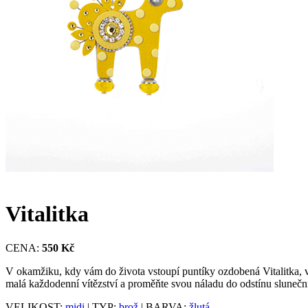
Vitalitka
CENA:
550 Kč
V okamžiku, kdy vám do života vstoupí puntíky ozdobená Vitalitka, vš
malá každodenní vítězství a proměňte svou náladu do odstínu slunečn
VELIKOST:
midi
| TYP:
brož
| BARVA:
žlutá