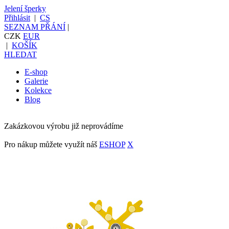
Jelení šperky
Přihlásit
|
CS
SEZNAM PŘÁNÍ
|
CZK
EUR
|
KOŠÍK
HLEDAT
E-shop
Galerie
Kolekce
Blog
Zakázkovou výrobu již neprovádíme
Pro nákup můžete využít náš
ESHOP
X