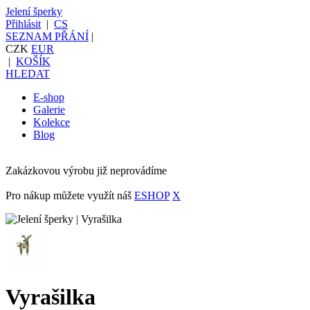
Jelení šperky
Přihlásit
|
CS
SEZNAM PŘÁNÍ
|
CZK
EUR
|
KOŠÍK
HLEDAT
E-shop
Galerie
Kolekce
Blog
Zakázkovou výrobu již neprovádíme
Pro nákup můžete využít náš
ESHOP
X
Vyrašilka