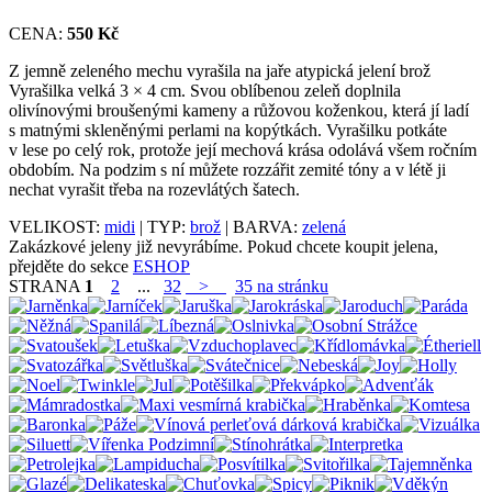
CENA:
550 Kč
Z jemně zeleného mechu vyrašila na jaře atypická jelení brož
Vyrašilka velká 3 × 4 cm. Svou oblíbenou zeleň doplnila
olivínovými broušenými kameny a růžovou koženkou, která jí ladí
s matnými skleněnými perlami na kopýtkách. Vyrašilku potkáte
v lese po celý rok, protože její mechová krása odolává všem ročním
obdobím. Na podzim s ní můžete rozzářit zemité tóny a v létě ji
nechat vyrašit třeba na rozevlátých šatech.
VELIKOST:
midi
| TYP:
brož
| BARVA:
zelená
Zakázkové jeleny již nevyrábíme. Pokud chcete koupit jelena,
přejděte do sekce
ESHOP
STRANA
1
2
...
32
>
35 na stránku