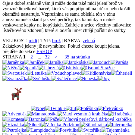
čaje a dobré snídaně vám ji může dodat také midi jelení brož ve
výrazné limetkové barvě, která vás po připnutí na tričko nebo košili
okamžitě nastartuje. Vzpružnína se sama oblékla tón v tónu
a nezapomněla sladit jak své perličky, tak kamínky a matné
voskované kapky na kopýtkách. Zahřeje u srdce všechny milovnice
lístečkového zdobení, které si odstín limet chtějí pořídit do sbírky.
VELIKOST:
midi
| TYP:
brož
| BARVA:
zelená
Zakázkové jeleny již nevyrábíme. Pokud chcete koupit jelena,
přejděte do sekce
ESHOP
STRANA
1
2
...
32
>
35 na stránku