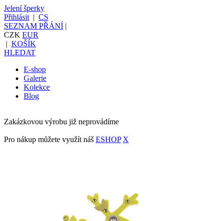
Jelení šperky
Přihlásit
|
CS
SEZNAM PŘÁNÍ
|
CZK
EUR
|
KOŠÍK
HLEDAT
E-shop
Galerie
Kolekce
Blog
Zakázkovou výrobu již neprovádíme
Pro nákup můžete využít náš
ESHOP
X