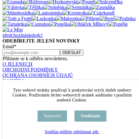
předchozí
následující
ODEBÍREJTE JELENÍ NOVINKY
Email*
Přihlaste se k odběru newsletteru.
O JELENECH
OBCHODNÍ PODMÍNKY
OCHRANA OSOBNÍCH ÚDAJŮ
KARIÉRA
KONTAKT
Tyto webové stránky používají k poskytování svých služeb soubory
Nastavení cookies
Cookies. Používáním těchto webových stránek souhlasíte s použitím
JELENÍ ŠPERKY
souborů Cookies.
U RAJSKÉ ZAHRADY 8
PRAHA 3
TEL. +420 777 432 504
Nastavení
Souhlasím
kamenný obchod je TRVALE UZAVŘEN
Souhlas můžete odmítnout zde.
facebook
pinterest
instagram
PŘIDEJTE SE K NÁM