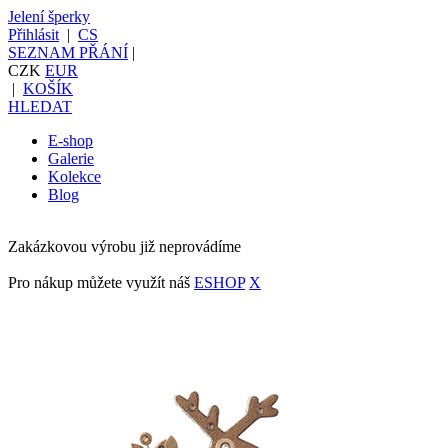
Jelení šperky
Přihlásit
|
CS
SEZNAM PŘÁNÍ
|
CZK
EUR
|
KOŠÍK
HLEDAT
E-shop
Galerie
Kolekce
Blog
Zakázkovou výrobu již neprovádíme
Pro nákup můžete využít náš
ESHOP
X