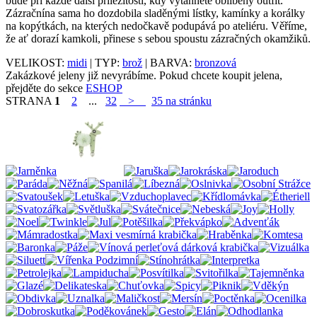
bude při každé další příležitosti, kdy vytáhnete oblíbený outfit.
Zázračnína sama ho dozdobila sladěnými lístky, kamínky a korálky
na kopýtkách, na kterých nedočkavě podupává po ateliéru. Věříme,
že ať dorazí kamkoli, přinese s sebou spoustu zázračných okamžiků.
VELIKOST:
midi
| TYP:
brož
| BARVA:
bronzová
Zakázkové jeleny již nevyrábíme. Pokud chcete koupit jelena,
přejděte do sekce
ESHOP
STRANA
1
2
...
32
>
35 na stránku