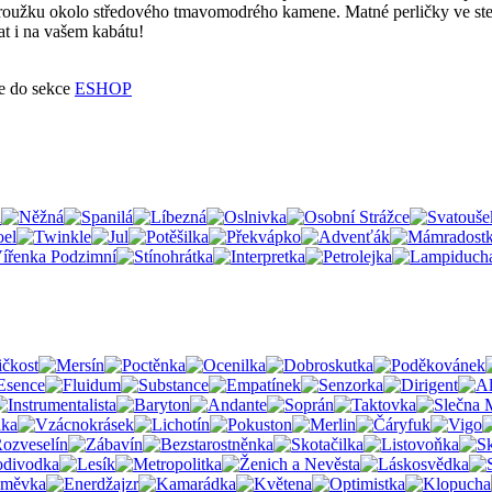
kroužku okolo středového tmavomodrého kamene. Matné perličky ve stej
at i na vašem kabátu!
te do sekce
ESHOP