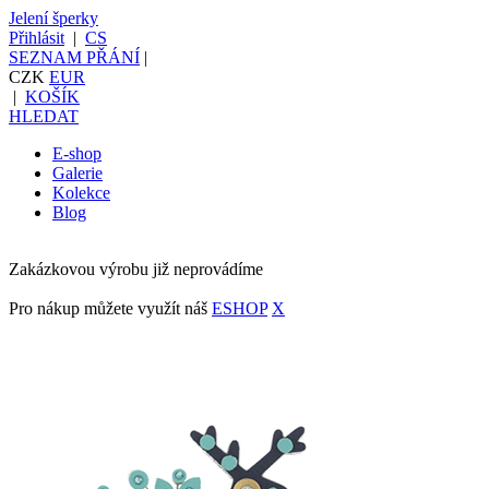
Jelení šperky
Přihlásit
|
CS
SEZNAM PŘÁNÍ
|
CZK
EUR
|
KOŠÍK
HLEDAT
E-shop
Galerie
Kolekce
Blog
Zakázkovou výrobu již neprovádíme
Pro nákup můžete využít náš
ESHOP
X