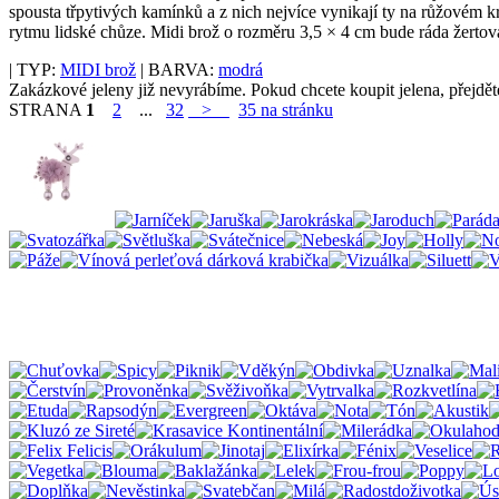
spousta třpytivých kamínků a z nich nejvíce vynikají ty na růžovém 
rytmu lidské chůze. Midi brož o rozměru 3,5 × 4 cm bude ráda žertov
| TYP:
MIDI brož
| BARVA:
modrá
Zakázkové jeleny již nevyrábíme. Pokud chcete koupit jelena, přejdě
STRANA
1
2
...
32
>
35 na stránku