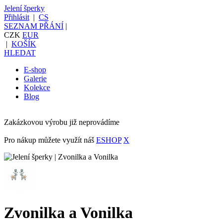
Jelení šperky
Přihlásit
|
CS
SEZNAM PŘÁNÍ
|
CZK
EUR
|
KOŠÍK
HLEDAT
E-shop
Galerie
Kolekce
Blog
Zakázkovou výrobu již neprovádíme
Pro nákup můžete využít náš
ESHOP
X
Zvonilka a Vonilka