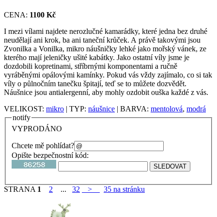
CENA:
1100 Kč
I mezi vílami najdete nerozlučné kamarádky, které jedna bez druhé
neudělají ani krok, ba ani taneční krůček. A právě takovými jsou
Zvonilka a Vonilka, mikro náušničky lehké jako mořský vánek, ze
kterého mají jeleničky ušité kabátky. Jako ostatní víly jsme je
dozdobili kopretinami, stříbrnými komponentami a ručně
vyráběnými opálovými kamínky. Pokud vás vždy zajímalo, co si tak
víly o půlnočním tanečku špitají, teď se to můžete dozvědět.
Náušnice jsou antialergenní, aby mohly ozdobit ouška každé z vás.
VELIKOST:
mikro
| TYP:
náušnice
| BARVA:
mentolová
,
modrá
notify
VYPRODÁNO
Chcete mě pohlídat?
Opište bezpečnostní kód:
STRANA
1
2
...
32
>
35 na stránku