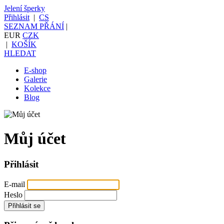
Jelení šperky
Přihlásit
|
CS
SEZNAM PŘÁNÍ
|
EUR
CZK
|
KOŠÍK
HLEDAT
E-shop
Galerie
Kolekce
Blog
Můj účet
Přihlásit
E-mail
Heslo