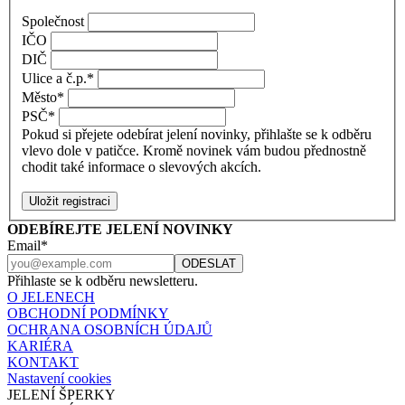
Společnost
IČO
DIČ
Ulice a č.p.
*
Město
*
PSČ
*
Pokud si přejete odebírat jelení novinky, přihlašte se k odběru
vlevo dole v patičce. Kromě novinek vám budou přednostně
chodit také informace o slevových akcích.
ODEBÍREJTE JELENÍ NOVINKY
Email*
Přihlaste se k odběru newsletteru.
O JELENECH
OBCHODNÍ PODMÍNKY
OCHRANA OSOBNÍCH ÚDAJŮ
KARIÉRA
KONTAKT
Nastavení cookies
JELENÍ ŠPERKY