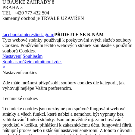
U RAJSKÉ ZAHRADY 8
PRAHA 3
TEL. +420 777 432 504
kamenný obchod je TRVALE UZAVŘEN
facebook
pinterest
instagram
PŘIDEJTE SE K NÁM
Tyto webové stránky používají k poskytování svých služeb soubory
Cookies. Používáním těchto webových stránek souhlasíte s použitím
souborů Cookies.
Nastavení
Souhlasím
Souhlas můžete odmítnout zde.
×
Nastavení cookies
Zde máte možnost přizpůsobit soubory cookies dle kategorií, jak
vyhovují nejlépe Vašim preferencím.
Technické cookies
Technické cookies jsou nezbytné pro správné fungování webové
stránky a všech funkcí, které nabízí a nemohou být vypnuty bez
zablokování funkcí stránky. Jsou odpovědné mj. za uchovávání
produktů v košíku, přihlášení k zákaznickému účtu, fungování filtrů,
nákupní proces nebo ukládání nastavení soukromí. Z tohoto důvodu