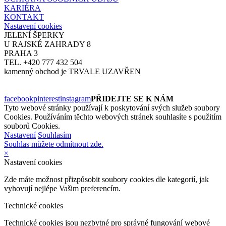
KARIÉRA
KONTAKT
Nastavení cookies
JELENÍ ŠPERKY
U RAJSKÉ ZAHRADY 8
PRAHA 3
TEL. +420 777 432 504
kamenný obchod je TRVALE UZAVŘEN
facebook
pinterest
instagram
PŘIDEJTE SE K NÁM
Tyto webové stránky používají k poskytování svých služeb soubory
Cookies. Používáním těchto webových stránek souhlasíte s použitím
souborů Cookies.
Nastavení
Souhlasím
Souhlas můžete odmítnout zde.
×
Nastavení cookies
Zde máte možnost přizpůsobit soubory cookies dle kategorií, jak
vyhovují nejlépe Vašim preferencím.
Technické cookies
Technické cookies jsou nezbytné pro správné fungování webové