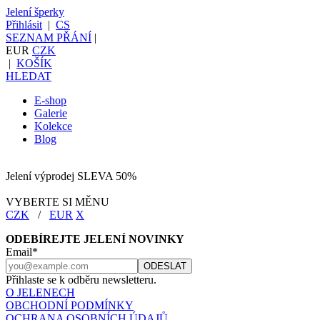
Jelení šperky
Přihlásit
|
CS
SEZNAM PŘÁNÍ
|
EUR
CZK
|
KOŠÍK
HLEDAT
E-shop
Galerie
Kolekce
Blog
Jelení výprodej SLEVA 50%
VYBERTE SI MĚNU
CZK
/
EUR
X
ODEBÍREJTE JELENÍ NOVINKY
Email*
Přihlaste se k odběru newsletteru.
O JELENECH
OBCHODNÍ PODMÍNKY
OCHRANA OSOBNÍCH ÚDAJŮ