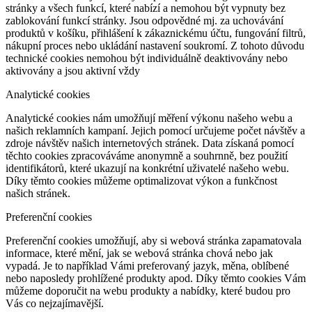
stránky a všech funkcí, které nabízí a nemohou být vypnuty bez
zablokování funkcí stránky. Jsou odpovědné mj. za uchovávání
produktů v košíku, přihlášení k zákaznickému účtu, fungování filtrů,
nákupní proces nebo ukládání nastavení soukromí. Z tohoto důvodu
technické cookies nemohou být individuálně deaktivovány nebo
aktivovány a jsou aktivní vždy
Analytické cookies
Analytické cookies nám umožňují měření výkonu našeho webu a
našich reklamních kampaní. Jejich pomocí určujeme počet návštěv a
zdroje návštěv našich internetových stránek. Data získaná pomocí
těchto cookies zpracováváme anonymně a souhrnně, bez použití
identifikátorů, které ukazují na konkrétní uživatelé našeho webu.
Díky těmto cookies můžeme optimalizovat výkon a funkčnost
našich stránek.
Preferenční cookies
Preferenční cookies umožňují, aby si webová stránka zapamatovala
informace, které mění, jak se webová stránka chová nebo jak
vypadá. Je to například Vámi preferovaný jazyk, měna, oblíbené
nebo naposledy prohlížené produkty apod. Díky těmto cookies Vám
můžeme doporučit na webu produkty a nabídky, které budou pro
Vás co nejzajímavější.