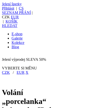
Jelení šperky
Přihlásit
|
CS
SEZNAM PŘÁNÍ
|
CZK
EUR
|
KOŠÍK
HLEDAT
E-shop
Galerie
Kolekce
Blog
Jelení výprodej SLEVA 50%
VYBERTE SI MĚNU
CZK
/
EUR
X
Volání
„porcelanka“