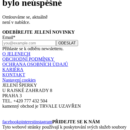
bylo neúspěšné
Omlouváme se, aktuálně
není v nabídce.
ODEBÍREJTE JELENÍ NOVINKY
Email*
Přihlaste se k odběru newsletteru.
O JELENECH
OBCHODNÍ PODMÍNKY
OCHRANA OSOBNÍCH ÚDAJŮ
KARIÉRA
KONTAKT
Nastavení cookies
JELENÍ ŠPERKY
U RAJSKÉ ZAHRADY 8
PRAHA 3
TEL. +420 777 432 504
kamenný obchod je TRVALE UZAVŘEN
facebook
pinterest
instagram
PŘIDEJTE SE K NÁM
Tyto webové stránky používají k poskytování svých služeb soubory