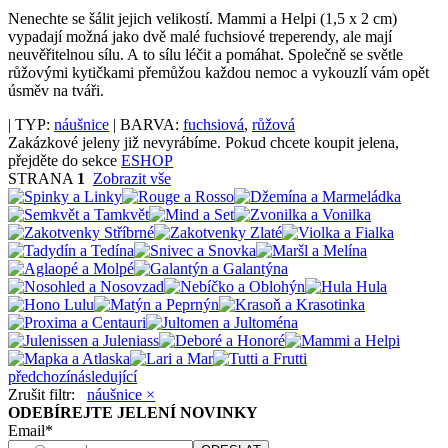
Nenechte se šálit jejich velikostí. Mammi a Helpi (1,5 x 2 cm)
vypadají možná jako dvě malé fuchsiové treperendy, ale mají
neuvěřitelnou sílu. A to sílu léčit a pomáhat. Společně se světle
růžovými kytičkami přemůžou každou nemoc a vykouzlí vám opět
úsměv na tváři.
| TYP:
náušnice
| BARVA:
fuchsiová
,
růžová
Zakázkové jeleny již nevyrábíme. Pokud chcete koupit jelena,
přejděte do sekce
ESHOP
STRANA
1
Zobrazit vše
předchozí
následující
Zrušit filtr:
náušnice ×
ODEBÍREJTE JELENÍ NOVINKY
Email*