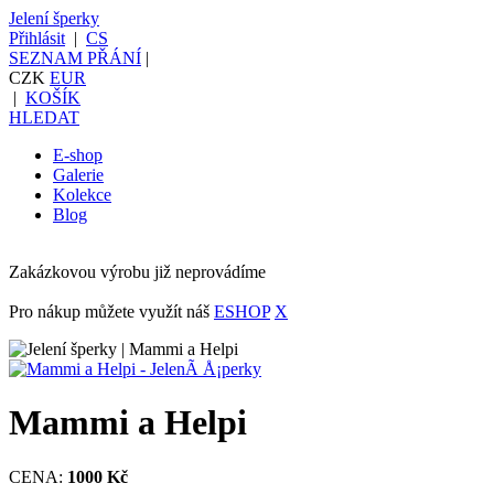
Jelení šperky
Přihlásit
|
CS
SEZNAM PŘÁNÍ
|
CZK
EUR
|
KOŠÍK
HLEDAT
E-shop
Galerie
Kolekce
Blog
Zakázkovou výrobu již neprovádíme
Pro nákup můžete využít náš
ESHOP
X
Mammi a Helpi
CENA:
1000 Kč