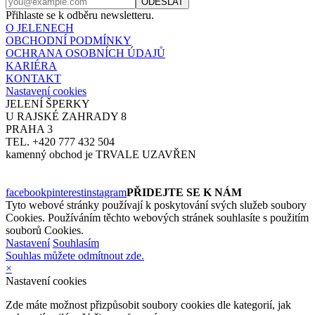
Přihlaste se k odběru newsletteru.
O JELENECH
OBCHODNÍ PODMÍNKY
OCHRANA OSOBNÍCH ÚDAJŮ
KARIÉRA
KONTAKT
Nastavení cookies
JELENÍ ŠPERKY
U RAJSKÉ ZAHRADY 8
PRAHA 3
TEL. +420 777 432 504
kamenný obchod je TRVALE UZAVŘEN
facebook
pinterest
instagram
PŘIDEJTE SE K NÁM
Tyto webové stránky používají k poskytování svých služeb soubory
Cookies. Používáním těchto webových stránek souhlasíte s použitím
souborů Cookies.
Nastavení
Souhlasím
Souhlas můžete odmítnout zde.
×
Nastavení cookies
Zde máte možnost přizpůsobit soubory cookies dle kategorií, jak