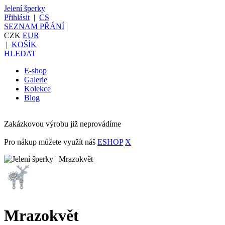
Jelení šperky
Přihlásit
|
CS
SEZNAM PŘÁNÍ
|
CZK
EUR
|
KOŠÍK
HLEDAT
E-shop
Galerie
Kolekce
Blog
Zakázkovou výrobu již neprovádíme
Pro nákup můžete využít náš
ESHOP
X
Mrazokvět