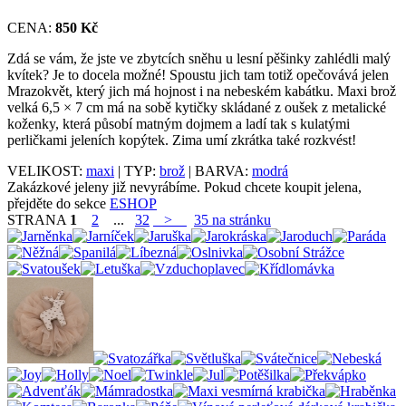
CENA:
850 Kč
Zdá se vám, že jste ve zbytcích sněhu u lesní pěšinky zahlédli malý
kvítek? Je to docela možné! Spoustu jich tam totiž opečovává jelen
Mrazokvět, který jich má hojnost i na nebeském kabátku. Maxi brož
velká 6,5 × 7 cm má na sobě kytičky skládané z oušek z metalické
koženky, která působí matným dojmem a ladí tak s kulatými
perličkami jeleních kopýtek. Zima umí zkrátka také rozkvést!
VELIKOST:
maxi
| TYP:
brož
| BARVA:
modrá
Zakázkové jeleny již nevyrábíme. Pokud chcete koupit jelena,
přejděte do sekce
ESHOP
STRANA
1
2
...
32
>
35 na stránku