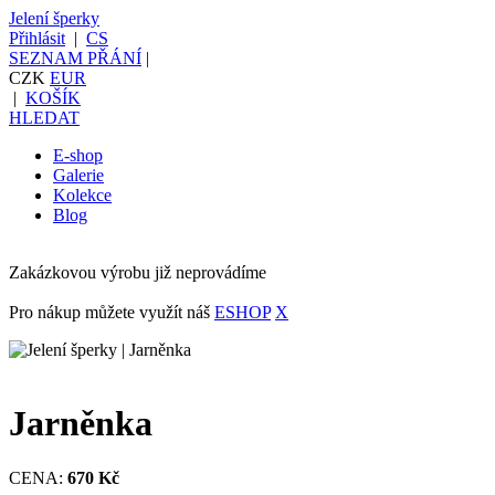
Jelení šperky
Přihlásit
|
CS
SEZNAM PŘÁNÍ
|
CZK
EUR
|
KOŠÍK
HLEDAT
E-shop
Galerie
Kolekce
Blog
Zakázkovou výrobu již neprovádíme
Pro nákup můžete využít náš
ESHOP
X
Jarněnka
CENA:
670 Kč