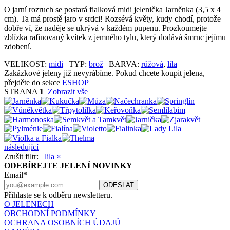
O jarní rozruch se postará fialková midi jelenička Jarněnka (3,5 x 4
cm). Ta má prostě jaro v srdci! Rozsévá květy, kudy chodí, protože
dobře ví, že naděje se ukrývá v každém pupenu. Prozkoumejte
zblízka rafinovaný kvítek z jemného tylu, který dodává šmrnc jejímu
zdobení.
VELIKOST:
midi
| TYP:
brož
| BARVA:
růžová
,
lila
Zakázkové jeleny již nevyrábíme. Pokud chcete koupit jelena,
přejděte do sekce
ESHOP
STRANA
1
Zobrazit vše
následující
Zrušit filtr:
lila ×
ODEBÍREJTE JELENÍ NOVINKY
Email*
Přihlaste se k odběru newsletteru.
O JELENECH
OBCHODNÍ PODMÍNKY
OCHRANA OSOBNÍCH ÚDAJŮ