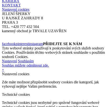
KARIÉRA
KONTAKT
Nastavení cookies
JELENÍ ŠPERKY
U RAJSKÉ ZAHRADY 8
PRAHA 3
TEL. +420 777 432 504
kamenný obchod je TRVALE UZAVŘEN
facebook
pinterest
instagram
PŘIDEJTE SE K NÁM
Tyto webové stránky používají k poskytování svých služeb soubory
Cookies. Používáním těchto webových stránek souhlasíte s použitím
souborů Cookies.
Nastavení
Souhlasím
Souhlas můžete odmítnout zde.
×
Nastavení cookies
Zde máte možnost přizpůsobit soubory cookies dle kategorií, jak
vyhovují nejlépe Vašim preferencím.
Technické cookies
Technické cookies jsou nezbytné pro správné fungování webové
stránky a všech funkcí, které nabízí a nemohou být vypnuty bez