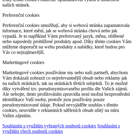
našich stránek.
Preferenční cookies
Preferenční cookies umožňují, aby si webová stránka zapamatovala
informace, které mění, jak se webová stránka chová nebo jak
vypadá. Je to například Vámi preferovaný jazyk, měna, oblíbené
nebo naposledy prohlížené produkty apod. Díky těmto cookies Vám
můžeme doporučit na webu produkty a nabídky, které budou pro
Vás co nejzajímavější.
Marketingové cookies
Marketingové cookies používáme my nebo naši partneři, abychom
Vám dokázali zobrazit co nejrelevantnější obsah nebo reklamy jak
na našich stránkách, tak na stránkách třetích subjektů. To je možné
díky vytváření tzv. pseudonymizovaného profilu dle Vašich zájmů.
Ale nebojte, tímto profilováním zpravidla není možná bezprostřední
identifikace Vaší osoby, protože jsou používány pouze
pseudonymizované údaje. Pokud nevyjádříte souhlas s těmito
cookies, neuvidíte v reklamních sděleních obsah ušitý na míru
Vašim zájmům.
Souhlasím s využitím vybraných souborů cookies
Souhlasím s
využitím všech souborů cookies