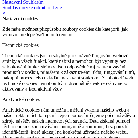
Nastavení
Souhlasím
Souhlas můžete odmítnout zde.
×
Nastavení cookies
Zde máte možnost přizpůsobit soubory cookies dle kategorií, jak
vyhovují nejlépe Vašim preferencím.
Technické cookies
Technické cookies jsou nezbytné pro správné fungování webové
stránky a všech funkcí, které nabízí a nemohou být vypnuty bez
zablokování funkcí stránky. Jsou odpovědné mj. za uchovávání
produktů v košíku, přihlášení k zákaznickému účtu, fungování filtrů,
nákupní proces nebo ukládání nastavení soukromí. Z tohoto důvodu
technické cookies nemohou být individuálně deaktivovány nebo
aktivovány a jsou aktivní vždy
Analytické cookies
Analytické cookies nám umožňují měření výkonu našeho webu a
našich reklamních kampaní. Jejich pomocí určujeme počet návštěv a
zdroje návštěv našich internetových stránek. Data získaná pomocí
těchto cookies zpracováváme anonymně a souhrnně, bez použití
identifikátorů, které ukazují na konkrétní uživatelé našeho webu.
Díky těmto cookies můžeme optimalizovat výkon a funkčnost