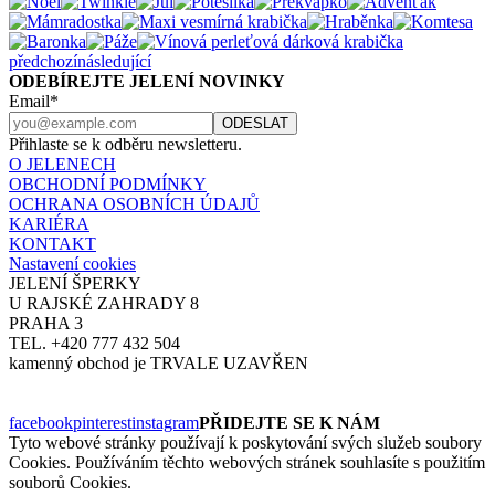
předchozí
následující
ODEBÍREJTE JELENÍ NOVINKY
Email*
Přihlaste se k odběru newsletteru.
O JELENECH
OBCHODNÍ PODMÍNKY
OCHRANA OSOBNÍCH ÚDAJŮ
KARIÉRA
KONTAKT
Nastavení cookies
JELENÍ ŠPERKY
U RAJSKÉ ZAHRADY 8
PRAHA 3
TEL. +420 777 432 504
kamenný obchod je TRVALE UZAVŘEN
facebook
pinterest
instagram
PŘIDEJTE SE K NÁM
Tyto webové stránky používají k poskytování svých služeb soubory
Cookies. Používáním těchto webových stránek souhlasíte s použitím
souborů Cookies.