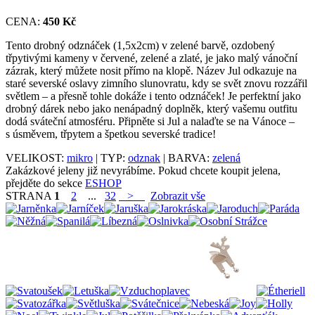
CENA:
450 Kč
Tento drobný odznáček (1,5x2cm) v zelené barvě, ozdobený
třpytivými kameny v červené, zelené a zlaté, je jako malý vánoční
zázrak, který můžete nosit přímo na klopě. Název Jul odkazuje na
staré severské oslavy zimního slunovratu, kdy se svět znovu rozzářil
světlem – a přesně tohle dokáže i tento odznáček! Je perfektní jako
drobný dárek nebo jako nenápadný doplněk, který vašemu outfitu
dodá sváteční atmosféru. Připněte si Jul a nalaďte se na Vánoce –
s úsměvem, třpytem a špetkou severské tradice!
VELIKOST:
mikro
| TYP:
odznak
| BARVA:
zelená
Zakázkové jeleny již nevyrábíme. Pokud chcete koupit jelena,
přejděte do sekce
ESHOP
STRANA
1
2
...
32
>
Zobrazit vše