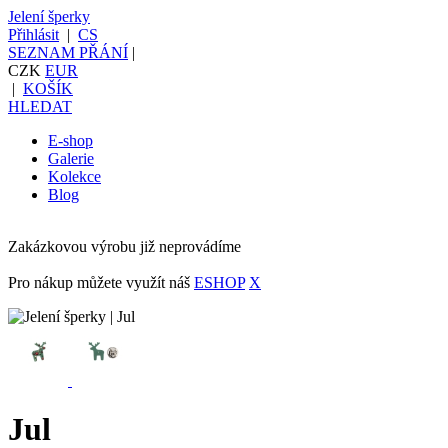
Jelení šperky
Přihlásit
|
CS
SEZNAM PŘÁNÍ
|
CZK
EUR
|
KOŠÍK
HLEDAT
E-shop
Galerie
Kolekce
Blog
Zakázkovou výrobu již neprovádíme
Pro nákup můžete využít náš
ESHOP
X
Jul