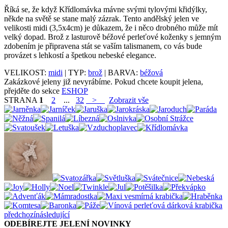
Říká se, že když Křídlomávka mávne svými tylovými křidýlky,
někde na světě se stane malý zázrak. Tento andělský jelen ve
velikosti midi (3,5x4cm) je důkazem, že i něco drobného může mít
velký dopad. Brož z lasturově béžové perleťové koženky s jemným
zdobením je připravena stát se vaším talismanem, co vás bude
provázet s lehkostí a špetkou nebeské elegance.
VELIKOST:
midi
| TYP:
brož
| BARVA:
béžová
Zakázkové jeleny již nevyrábíme. Pokud chcete koupit jelena,
přejděte do sekce
ESHOP
STRANA
1
2
...
32
>
Zobrazit vše
předchozí
následující
ODEBÍREJTE JELENÍ NOVINKY