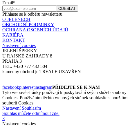
Email*
Přihlaste se k odběru newsletteru.
O JELENECH
OBCHODNÍ PODMÍNKY
OCHRANA OSOBNÍCH ÚDAJŮ
KARIÉRA
KONTAKT
Nastavení cookies
JELENÍ ŠPERKY
U RAJSKÉ ZAHRADY 8
PRAHA 3
TEL. +420 777 432 504
kamenný obchod je TRVALE UZAVŘEN
facebook
pinterest
instagram
PŘIDEJTE SE K NÁM
Tyto webové stránky používají k poskytování svých služeb soubory
Cookies. Používáním těchto webových stránek souhlasíte s použitím
souborů Cookies.
Nastavení
Souhlasím
Souhlas můžete odmítnout zde.
×
Nastavení cookies