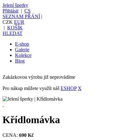
Jelení šperky
Přihlásit
|
CS
SEZNAM PŘÁNÍ
|
CZK
EUR
|
KOŠÍK
HLEDAT
E-shop
Galerie
Kolekce
Blog
Zakázkovou výrobu již neprovádíme
Pro nákup můžete využít náš
ESHOP
X
Křídlomávka
CENA:
690 Kč