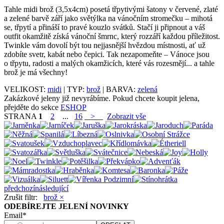
Tahle midi brož (3,5x4cm) posetá třpytivými šatony v červené, zlaté
a zelené barvě září jako světýlka na vánočním stromečku – mihotá
se, třpytí a přináší to pravé kouzlo svátků. Stačí ji připnout a váš
outfit okamžitě získá vánoční šmrnc, který rozzáří každou příležitost.
Twinkle vám dovolí být tou nejjasnější hvězdou místnosti, ať už
zdobíte svetr, kabát nebo čepici. Tak nezapomeňte – Vánoce jsou
o třpytu, radosti a malých okamžicích, které vás rozesmějí... a tahle
brož je má všechny!
VELIKOST:
midi
| TYP:
brož
| BARVA:
zelená
Zakázkové jeleny již nevyrábíme. Pokud chcete koupit jelena,
přejděte do sekce
ESHOP
STRANA
1
2
...
16
>
Zobrazit vše
předchozí
následující
Zrušit filtr:
brož ×
ODEBÍREJTE JELENÍ NOVINKY
Email*