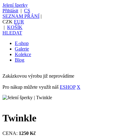
Jelení šperky
Přihlásit
|
CS
SEZNAM PŘÁNÍ
|
CZK
EUR
|
KOŠÍK
HLEDAT
E-shop
Galerie
Kolekce
Blog
Zakázkovou výrobu již neprovádíme
Pro nákup můžete využít náš
ESHOP
X
Twinkle
CENA:
1250 Kč